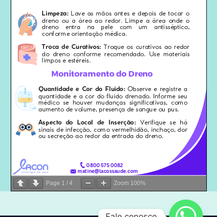
Page
1
/
4
Zoom
100%
Fale conosco