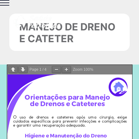
Ir
para
o
MANEJO DE DRENO
conteúdo
E CATETER
Page
1
/
4
Zoom
100%