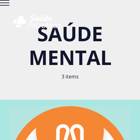
Ir
para
o
SAÚDE
conteúdo
MENTAL
3 items