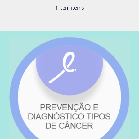
1 item items