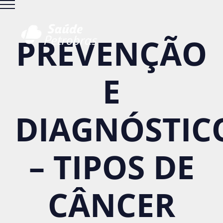
Ir
para
o
PREVENÇÃO
conteúdo
E
DIAGNÓSTIC
– TIPOS DE
CÂNCER