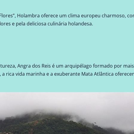
lores”, Holambra oferece um clima europeu charmoso, com 
ores e pela deliciosa culinária holandesa.
ureza, Angra dos Reis é um arquipélago formado por mais 
as, a rica vida marinha e a exuberante Mata Atlântica ofere