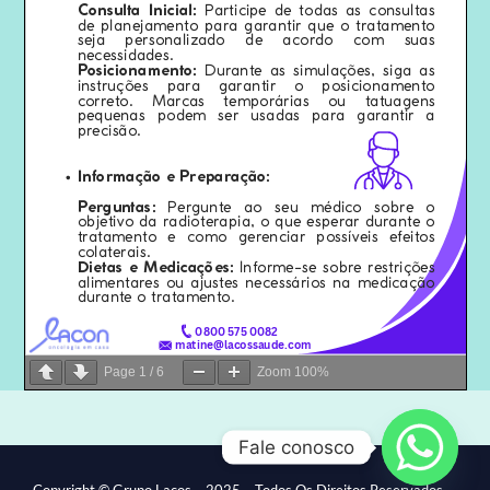
Page
1
/
6
Zoom
100%
Fale conosco
Copyright © Grupo Laços – 2025 – Todos Os Direitos Reservados.