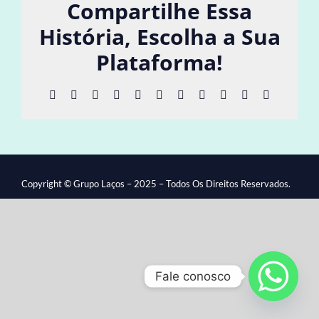
Compartilhe Essa
História, Escolha a Sua
Plataforma!
Facebook
X
Reddit
LinkedIn
WhatsApp
Telegram
Tumblr
Pinterest
Vk
Xing
E-
mail
Copyright © Grupo Laços – 2025 – Todos Os Direitos Reservados.
Fale conosco