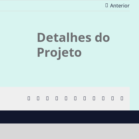
Anterior
Detalhes do
Projeto
Facebook
X
Reddit
LinkedIn
WhatsApp
Telegram
Tumblr
Pinterest
Vk
Xing
E-
mail