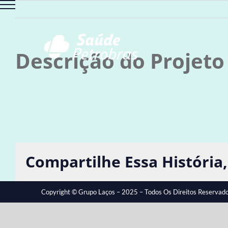
Ir
para
o
conteúdo
Descrição do Projeto
Compartilhe Essa História,
Copyright © Grupo Laços – 2025 – Todos Os Direitos Reservado